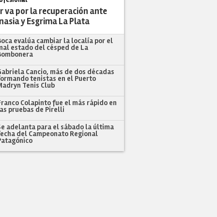
r va por la recuperación ante
nasia y Esgrima La Plata
Boca evalúa cambiar la localía por el
mal estado del césped de La
Bombonera
Gabriela Cancio, más de dos décadas
formando tenistas en el Puerto
Madryn Tenis Club
Franco Colapinto fue el más rápido en
las pruebas de Pirelli
Se adelanta para el sábado la última
fecha del Campeonato Regional
Patagónico