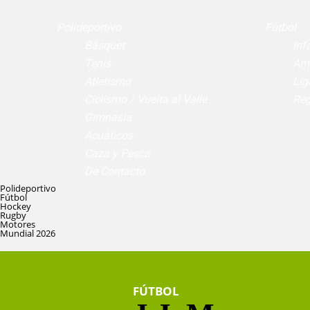
Polideportivo
Fútbol
Básquet
Infa
Tenis
Am
Atletismo
Lig
Ciclismo / Vuelta al Valle
Reg
Gimnasia
Acuáticos
Caza y Pesca
De Contacto
Polideportivo
Fútbol
Hockey
Rugby
Motores
Mundial 2026
FÚTBOL