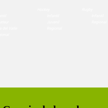
Hockey
Rugby
ntil
Infantil
Infantil
ateur
Juvenil
Regional
a del Valle
Regional
ional