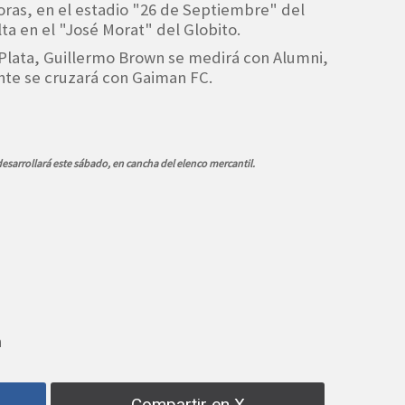
oras, en el estadio "26 de Septiembre" del
lta en el "José Morat" del Globito.
 Plata, Guillermo Brown se medirá con Alumni,
te se cruzará con Gaiman FC.
desarrollará este sábado, en cancha del elenco mercantil.
n
Compartir en X