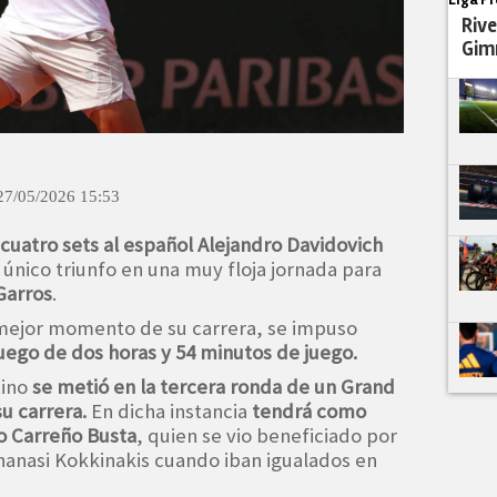
Rive
Gim
27/05/2026 15:53
 cuatro sets al español Alejandro Davidovich
 único triunfo en una muy floja jornada para
Garros
.
l mejor momento de su carrera, se impuso
, luego de dos horas y 54 minutos de juego.
tino
se metió en la tercera ronda de un Grand
u carrera.
En dicha instancia
tendrá como
o Carreño Busta
, quien se vio beneficiado por
Thanasi Kokkinakis cuando iban igualados en