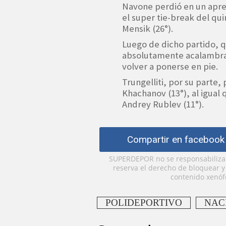
Navone perdió en un apre
el super tie-break del qu
Mensik (26°).
Luego de dicho partido, q
absolutamente acalambra
volver a ponerse en pie.
Trungelliti, por su parte,
Khachanov (13°), al igual
Andrey Rublev (11°).
Compartir en facebook
SUPERDEPOR no se responsabiliza p
reserva el derecho de bloquear 
contenido xenófo
POLIDEPORTIVO
NAC