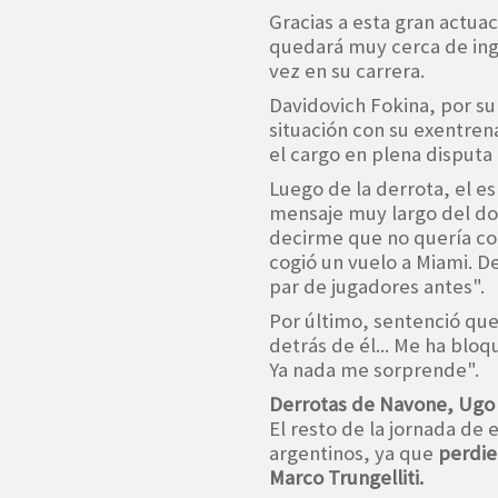
Gracias a esta gran actuac
quedará muy cerca de ingr
vez en su carrera.
Davidovich Fokina, por su
situación con su exentren
el cargo en plena disputa 
Luego de la derrota, el es
mensaje muy largo del do
decirme que no quería cont
cogió un vuelo a Miami. D
par de jugadores antes".
Por último, sentenció que
detrás de él... Me ha blo
Ya nada me sorprende".
Derrotas de Navone, Ugo C
El resto de la jornada de 
argentinos, ya que
perdie
Marco Trungelliti.