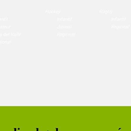
Hockey
Rugby
ntil
Infantil
Infantil
ateur
Juvenil
Regional
a del Valle
Regional
ional