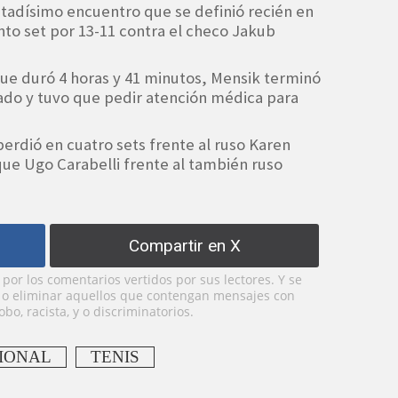
tadísimo encuentro que se definió recién en
into set por 13-11 contra el checo Jakub
ue duró 4 horas y 41 minutos, Mensik terminó
do y tuvo que pedir atención médica para
 perdió en cuatro sets frente al ruso Karen
 que Ugo Carabelli frente al también ruso
Compartir en X
or los comentarios vertidos por sus lectores. Y se
y o eliminar aquellos que contengan mensajes con
bo, racista, y o discriminatorios.
IONAL
TENIS