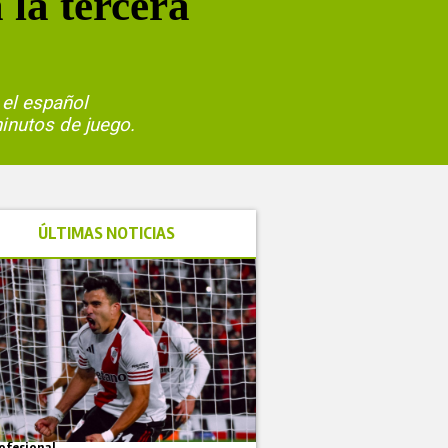
 la tercera
 el español
minutos de juego.
ÚLTIMAS NOTICIAS
ofesional