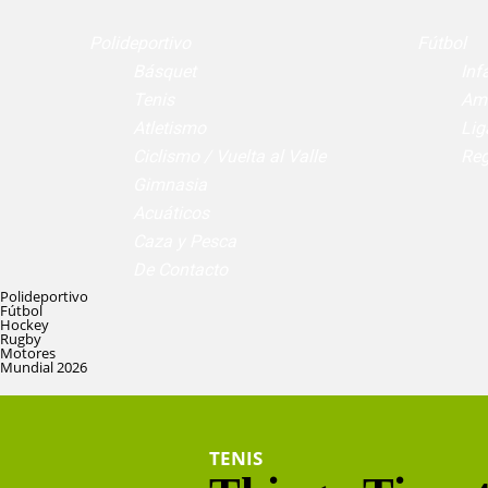
Polideportivo
Fútbol
Básquet
Infa
Tenis
Am
Atletismo
Lig
Ciclismo / Vuelta al Valle
Reg
Gimnasia
Acuáticos
Caza y Pesca
De Contacto
Polideportivo
Fútbol
Hockey
Rugby
Motores
Mundial 2026
TENIS