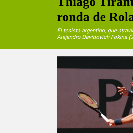
Thiago Tirante
ronda de Rol
El tenista argentino, que atra
Alejandro Davidovich Fokina (21