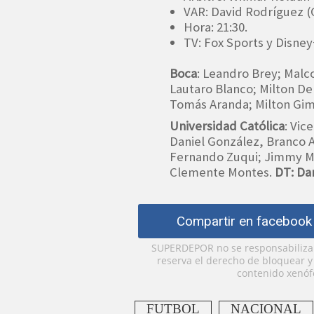
VAR: David Rodríguez (
Hora: 21:30.
TV: Fox Sports y Disn
Boca
: Leandro Brey; Malc
Lautaro Blanco; Milton D
Tomás Aranda; Milton Gim
Universidad Católica
: Vic
Daniel González, Branco 
Fernando Zuqui; Jimmy Ma
Clemente Montes.
DT: Da
Compartir en facebook
SUPERDEPOR no se responsabiliza p
reserva el derecho de bloquear 
contenido xenófo
FUTBOL
NACIONAL