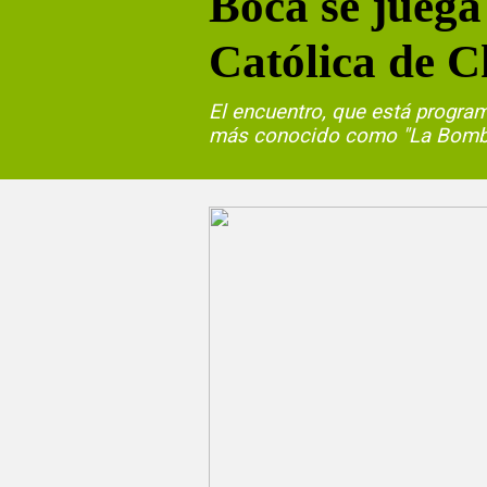
Boca se juega
Católica de C
El encuentro, que está program
más conocido como "La Bombon