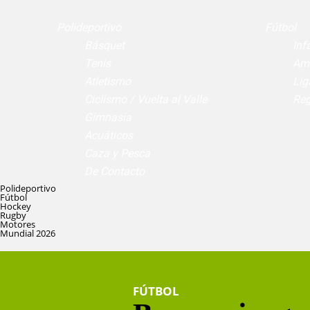
Polideportivo
Fútbol
Básquet
Infa
Tenis
Am
Atletismo
Lig
Ciclismo / Vuelta al Valle
Reg
Gimnasia
Acuáticos
Caza y Pesca
De Contacto
Polideportivo
Fútbol
Hockey
Rugby
Motores
Mundial 2026
FÚTBOL