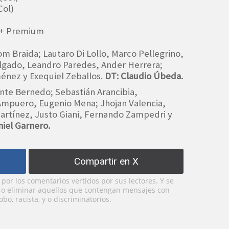
Col)
ey+ Premium
om Braida; Lautaro Di Lollo, Marco Pellegrino,
elgado, Leandro Paredes, Ander Herrera;
énez y Exequiel Zeballos.
DT: Claudio Úbeda.
ente Bernedo; Sebastián Arancibia,
Ampuero, Eugenio Mena; Jhojan Valencia,
rtínez, Justo Giani, Fernando Zampedri y
niel Garnero.
Compartir en X
or los comentarios vertidos por sus lectores. Y se
y o eliminar aquellos que contengan mensajes con
bo, racista, y o discriminatorios.