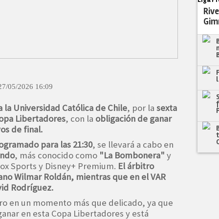
Rive
Gim
27/05/2026 16:09
a la Universidad Católica de Chile
, por la
sexta
Copa Libertadores
, con la
obligación de ganar
s de final.
ogramado para las 21:30
, se llevará a cabo en
ando
, más conocido como
"La Bombonera"
y
 Fox Sports y Disney+ Premium.
El árbitro
ano Wilmar Roldán, mientras que en el VAR
vid Rodríguez.
tro en un momento más que delicado, ya que
 ganar en esta Copa Libertadores y está