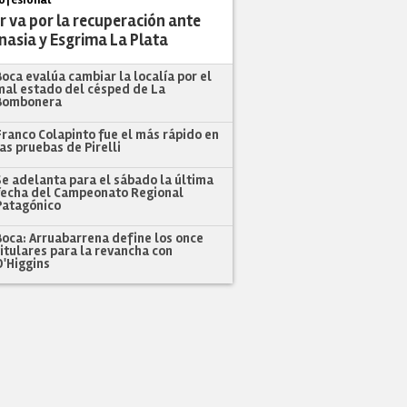
r va por la recuperación ante
nasia y Esgrima La Plata
Boca evalúa cambiar la localía por el
mal estado del césped de La
Bombonera
Franco Colapinto fue el más rápido en
las pruebas de Pirelli
Se adelanta para el sábado la última
fecha del Campeonato Regional
Patagónico
Boca: Arruabarrena define los once
titulares para la revancha con
O'Higgins