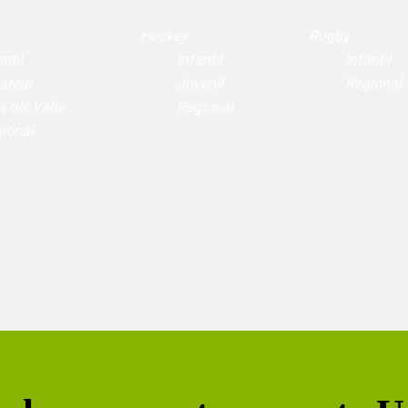
Hockey
Rugby
ntil
Infantil
Infantil
ateur
Juvenil
Regional
a del Valle
Regional
ional