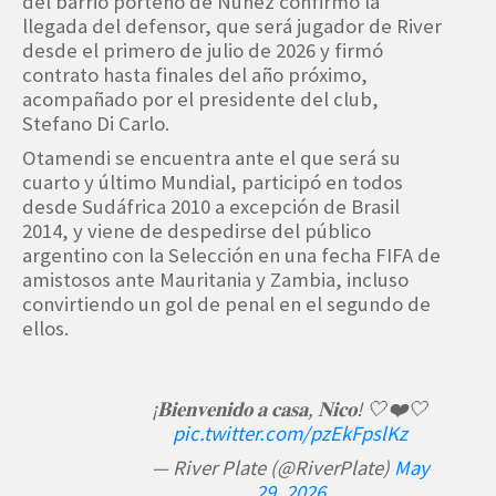
del barrio porteño de Núñez confirmó la
llegada del defensor, que será jugador de River
desde el primero de julio de 2026 y firmó
contrato hasta finales del año próximo,
acompañado por el presidente del club,
Stefano Di Carlo.
Otamendi se encuentra ante el que será su
cuarto y último Mundial, participó en todos
desde Sudáfrica 2010 a excepción de Brasil
2014, y viene de despedirse del público
argentino con la Selección en una fecha FIFA de
amistosos ante Mauritania y Zambia, incluso
convirtiendo un gol de penal en el segundo de
ellos.
¡𝐁𝐢𝐞𝐧𝐯𝐞𝐧𝐢𝐝𝐨 𝐚 𝐜𝐚𝐬𝐚, 𝐍𝐢𝐜𝐨! 🤍❤️🤍
pic.twitter.com/pzEkFpslKz
— River Plate (@RiverPlate)
May
29, 2026