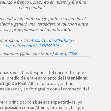
 saludó a franco Colapinto en miami y fue furor
en el paddock
 capitán argentino llegó junto a su familia al
Miami y generó una verdadera revolución entre
ticos y protagonistas del mundo motor.
nformación 👉🏼
https://t.co/Y80ipR5EjY
pic.twitter.com/sCXNi99fUe
instantes (@Haceinstantes)
May 3, 2026
apenas unos días después del encuentro que
 el predio de entrenamiento del
Inter Miami
,
drigo De Paul
. Allí, el piloto argentino
es deseos y se fotografió con el campeón del
rera principal con buenas expectativas, ya
va posición
con su Alpine, en una fecha que