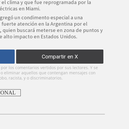
 el clima y que fue reprogramada por la
ctricas en Miami.
agregó un condimento especial a una
fuerte atención en la Argentina por el
, quien buscará meterse en zona de puntos y
e alto impacto en Estados Unidos.
Compartir en X
or los comentarios vertidos por sus lectores. Y se
y o eliminar aquellos que contengan mensajes con
bo, racista, y o discriminatorios.
IONAL