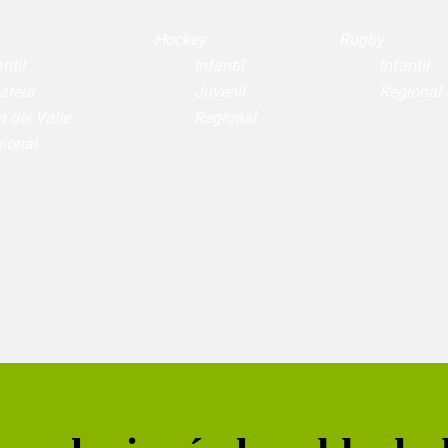
Hockey
Rugby
ntil
Infantil
Infantil
ateur
Juvenil
Regional
a del Valle
Regional
ional