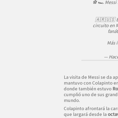
⚽️ 🏎️ Messi
🇦🇷🇺🇸 El
circuito en 
faná
Más i
— Hace
La visita de Messi se da 
mantuvo con Colapinto en
donde también estuvo
Ro
cumplió uno de sus grand
mundo.
Colapinto afrontará la car
que largará desde la
octa