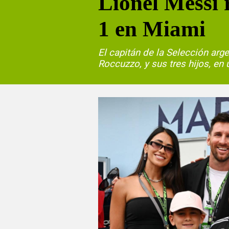
Lionel Messi 
1 en Miami
El capitán de la Selección arg
Roccuzzo, y sus tres hijos, en 