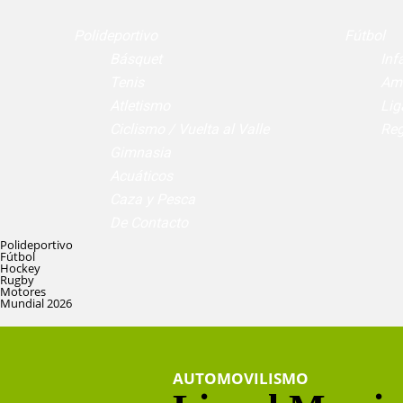
Polideportivo
Fútbol
Básquet
Infa
Tenis
Am
Atletismo
Lig
Ciclismo / Vuelta al Valle
Reg
Gimnasia
Acuáticos
Caza y Pesca
De Contacto
Polideportivo
Fútbol
Hockey
Rugby
Motores
Mundial 2026
AUTOMOVILISMO