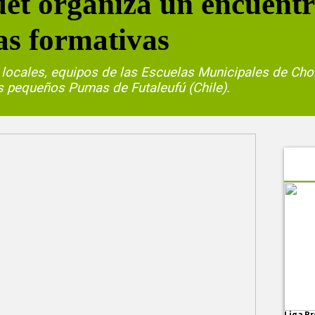
et organiza un encuentr
as formativas
locales, equipos de las Escuelas Municipales de Chol
los pequeños Pumas de Futaleufú (Chile).
Liga Pr