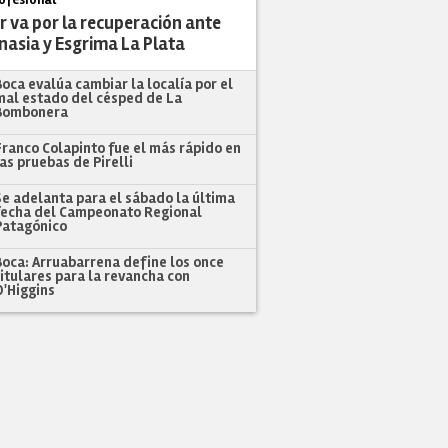
r va por la recuperación ante
nasia y Esgrima La Plata
Boca evalúa cambiar la localía por el
mal estado del césped de La
Bombonera
Franco Colapinto fue el más rápido en
las pruebas de Pirelli
Se adelanta para el sábado la última
fecha del Campeonato Regional
Patagónico
Boca: Arruabarrena define los once
titulares para la revancha con
O'Higgins