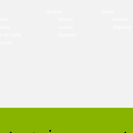
Hockey
Rugby
ntil
Infantil
Infantil
ateur
Juvenil
Regional
a del Valle
Regional
ional