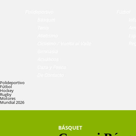
Polideportivo
Fútbol
Básquet
Infa
Tenis
Am
Atletismo
Lig
Ciclismo / Vuelta al Valle
Reg
Gimnasia
Acuáticos
Caza y Pesca
De Contacto
Polideportivo
Fútbol
Hockey
Rugby
Motores
Mundial 2026
BÁSQUET