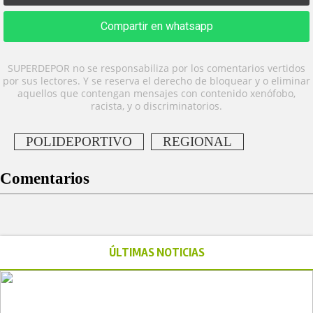
Compartir en whatsapp
SUPERDEPOR no se responsabiliza por los comentarios vertidos
por sus lectores. Y se reserva el derecho de bloquear y o eliminar
aquellos que contengan mensajes con contenido xenófobo,
racista, y o discriminatorios.
POLIDEPORTIVO
REGIONAL
Comentarios
ÚLTIMAS NOTICIAS