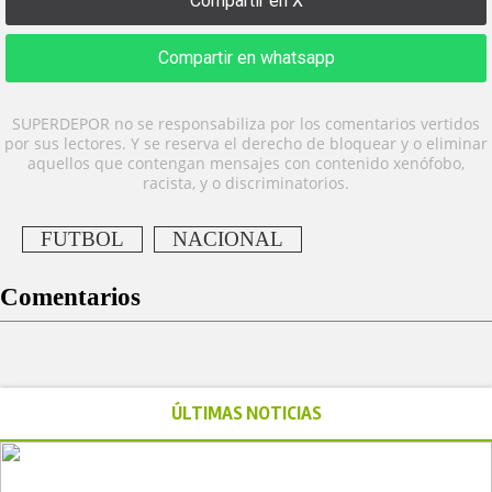
Compartir en X
Compartir en whatsapp
SUPERDEPOR no se responsabiliza por los comentarios vertidos
por sus lectores. Y se reserva el derecho de bloquear y o eliminar
aquellos que contengan mensajes con contenido xenófobo,
racista, y o discriminatorios.
FUTBOL
NACIONAL
Comentarios
ÚLTIMAS NOTICIAS