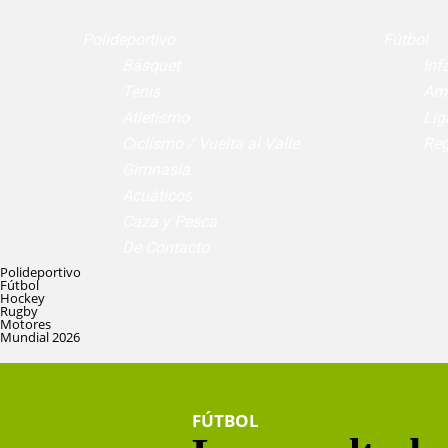
Polideportivo
Fútbol
Básquet
Infa
Tenis
Am
Atletismo
Lig
Ciclismo / Vuelta al Valle
Reg
Gimnasia
Acuáticos
Caza y Pesca
De Contacto
Polideportivo
Fútbol
Hockey
Rugby
Motores
Mundial 2026
FÚTBOL