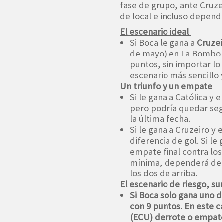
fase de grupo, ante Cruze
de local e incluso depend
El escenario ideal
Si Boca le gana a
Cruzei
de mayo) en La Bombo
puntos, sin importar lo 
escenario más sencillo 
Un triunfo y un empate
Si le gana a Católica y 
pero podría quedar seg
la última fecha.
Si le gana a Cruzeiro y 
diferencia de gol. Si le
empate final contra los 
mínima, dependerá de 
los dos de arriba.
El escenario de riesgo, s
Si Boca solo gana uno d
con
9 puntos
. En este 
(ECU)
derrote o empate 