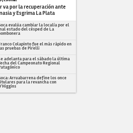
r va por la recuperación ante
nasia y Esgrima La Plata
Boca evalúa cambiar la localía por el
mal estado del césped de La
Bombonera
Franco Colapinto fue el más rápido en
las pruebas de Pirelli
Se adelanta para el sábado la última
fecha del Campeonato Regional
Patagónico
Boca: Arruabarrena define los once
titulares para la revancha con
O'Higgins