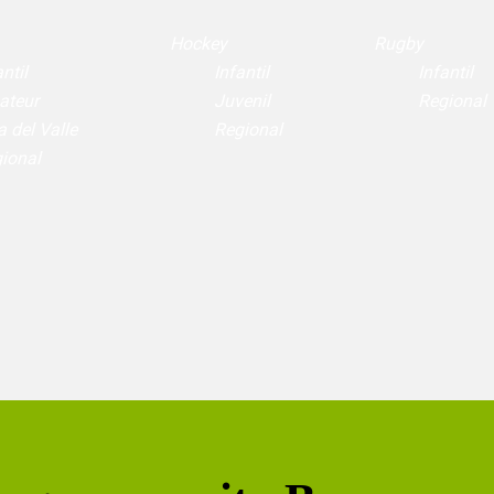
Hockey
Rugby
ntil
Infantil
Infantil
ateur
Juvenil
Regional
a del Valle
Regional
ional