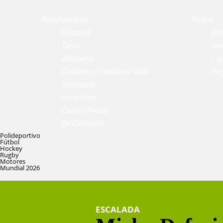
Polideportivo
Fútbol
Básquet
Infa
Tenis
Am
Atletismo
Lig
Ciclismo / Vuelta al Valle
Reg
Gimnasia
Acuáticos
Caza y Pesca
De Contacto
Polideportivo
Fútbol
Hockey
Rugby
Motores
Mundial 2026
ESCALADA