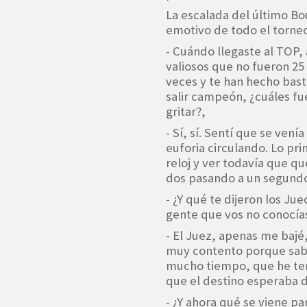
La escalada del último B
emotivo de todo el torneo
- Cuándo llegaste al TOP, 
valiosos que no fueron 25
veces y te han hecho bas
salir campeón, ¿cuáles fu
gritar?,
- Sí, sí. Sentí que se ven
euforia circulando. Lo pr
reloj y ver todavía que q
dos pasando a un segund
- ¿Y qué te dijeron los J
gente que vos no conocía
- El Juez, apenas me bajé
muy contento porque sab
mucho tiempo, que he ten
que el destino esperaba 
- ¿Y ahora qué se viene pa