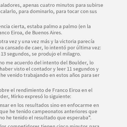
caladores, apenas cuatro minutos para subirse
scalarlo, para dominarlo, para tocar con sus
encia cierta, estaba palmo a palmo (en la
ranco Eiroa, de Buenos Aires.
otra vez y una vez más y la victoria parecía
Y ya cansado de caer, lo intentó por última vez:
3 segundos, se produjo el milagro.
no me acuerdo del intento del Boulder, lo
aber visto el contador y leer 11 segundos y
he venido trabajando en estos años para ser
sobre el rendimiento de Franco Eiroa en el
er, Mirko expresó lo siguiente:
nsar en los resultados sino en enfocarme en
orque he tenido campeonatos anteriores que
no he tenido el resultado que esperaba”.
, los competidores tienen cinco minutos para