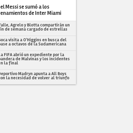
el Messi se sumó a los
renamientos de Inter Miami
Valle, Agrelo y Blotta compartirán un
fin de semana cargado de estrellas
Boca visita a O'Higgins en busca del
pase a octavos de la Sudamericana
La FIFA abrió un expediente por la
bandera de Malvinas y los incidentes
en la final
Deportivo Madryn apunta a All Boys
con la necesidad de volver al triunfo