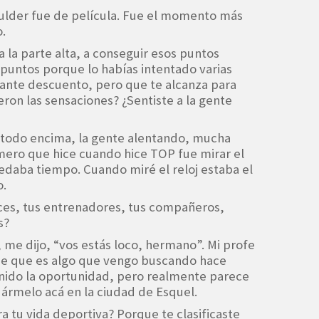
oulder fue de película. Fue el momento más
.
a la parte alta, a conseguir esos puntos
 puntos porque lo habías intentado varias
tante descuento, pero que te alcanza para
eron las sensaciones? ¿Sentiste a la gente
ía todo encima, la gente alentando, mucha
imero que hice cuando hice TOP fue mirar el
uedaba tiempo. Cuando miré el reloj estaba el
o.
ueces, tus entrenadores, tus compañeros,
s?
, me dijo, “vos estás loco, hermano”. Mi profe
e que es algo que vengo buscando hace
ido la oportunidad, pero realmente parece
dármelo acá en la ciudad de Esquel.
ra tu vida deportiva? Porque te clasificaste