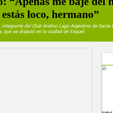
: “Apenas me bajé del m
estás loco, hermano”
e, integrante del Club Andino Lago Argentino de Santa
, que se disputó en la ciudad de Esquel.