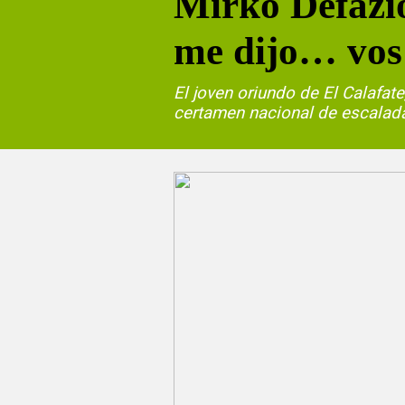
Mirko Defazio
me dijo… vos 
El joven oriundo de El Calafat
certamen nacional de escalada