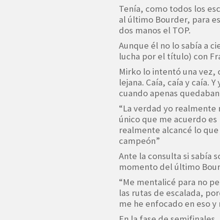
Tenía, como todos los es
al último Bourder, para e
dos manos el TOP.
Aunque él no lo sabía a ci
lucha por el título) con F
Mirko lo intentó una vez, 
lejana. Caía, caía y caía. 
cuando apenas quedaban 1
“La verdad yo realmente 
único que me acuerdo es h
realmente alcancé lo que 
campeón”
Ante la consulta si sabía 
momento del último Bourd
“Me mentalicé para no pe
las rutas de escalada, p
me he enfocado en eso y 
En la fase de semifinales