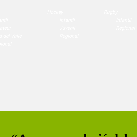
Hockey
Rugby
ntil
Infantil
Infantil
ateur
Juvenil
Regional
a del Valle
Regional
ional