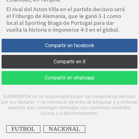
El rival del Aston Villa en el partido decisivo será
el Friburgo de Alemania, que le ganó 3-1 como
local al Sporting Braga de Portugal para dar
vuelta la historia e imponerse 4-3 en el global.
Compartir en facebook
Compartir en X
Compartir en whatsapp
SUPERDEPOR no se responsabiliza por los comentarios vertidos
por sus lectores. Y se reserva el derecho de bloquear y o eliminar
aquellos que contengan mensajes con contenido xenófobo,
racista, y o discriminatorios.
FUTBOL
NACIONAL