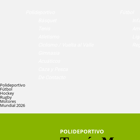
Polideportivo
Fútbol
Básquet
Infa
Tenis
Am
Atletismo
Lig
Ciclismo / Vuelta al Valle
Reg
Gimnasia
Acuáticos
Caza y Pesca
De Contacto
Polideportivo
Fútbol
Hockey
Rugby
Motores
Mundial 2026
POLIDEPORTIVO