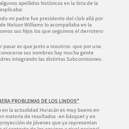
lgunos apellidos históricos en la lista de la
explicaba:
ndo mi padre fue presidente del club allá por
á de Nelson Williams lo acompañaba en la
somos sus hijos los que seguimos el derrotero
ar pasar es que junto a nosotros -que por una
n conocerse sus nombres hay mucha gente
adres integrando las distintas Subcomisiones.
NERA PROBLEMAS DE LOS LINDOS"
 en la actualidad Huracán es muy bueno en
en materia de resultados -en básquet y en
 proyección de jóvenes que ya representan
n el contexto de los equipos a nivel nacional.