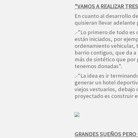
"VAMOS A REALIZAR TRE
En cuanto al desarrollo de
quisieran llevar adelante
.-"Lo primero de todo es 
están iniciados, por ejemp
ordenamiento vehicular, t
barrio contiguo, que da a
más de sintético que por g
tenemos donadas".
.-"La idea es ir termina
generar un hotel deporti
viejos vestuarios, debajo 
proyectado es construir e
GRANDES SUEÑOS PERO C