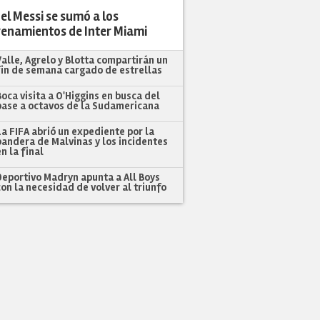
el Messi se sumó a los
renamientos de Inter Miami
Valle, Agrelo y Blotta compartirán un
fin de semana cargado de estrellas
Boca visita a O'Higgins en busca del
pase a octavos de la Sudamericana
La FIFA abrió un expediente por la
bandera de Malvinas y los incidentes
en la final
Deportivo Madryn apunta a All Boys
con la necesidad de volver al triunfo