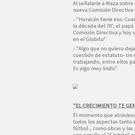
Al señalarle a Maza sobre a
nueva Comisión Directiva 
.-"Huracán tiene eso. Cua
la década del 70', el pap
Comisión Directiva y hoy 
en el Globito"
.-"Algo que no quiero dej
cuestión de estatuto- si
trabajando, entre ellos p
Es algo muy lindo".
"EL CRECIMIENTO TE GE
El momento que atraviesa
todos los aspectos tanto 
fútbol-, como obras y las
con orgullo al "Globito" e