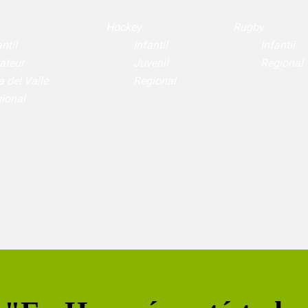
Hockey
Rugby
ntil
Infantil
Infantil
ateur
Juvenil
Regional
a del Valle
Regional
ional