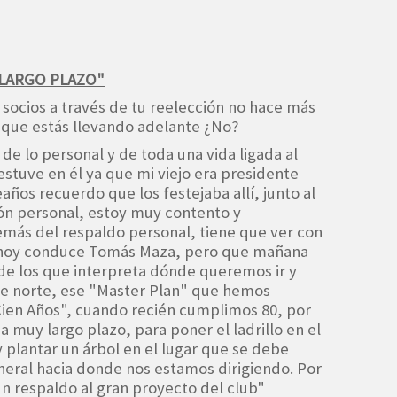
 LARGO PLAZO"
 socios a través de tu reelección no hace más
 que estás llevando adelante ¿No?
á de lo personal y de toda una vida ligada al
estuve en él ya que mi viejo era presidente
ños recuerdo que los festejaba allí, junto al
tión personal, estoy muy contento y
ás del respaldo personal, tiene que ver con
e hoy conduce Tomás Maza, pero que mañana
de los que interpreta dónde queremos ir y
e norte, ese "Master Plan" que hemos
ien Años", cuando recién cumplimos 80, por
 muy largo plazo, para poner el ladrillo en el
 plantar un árbol en el lugar que se debe
eneral hacia donde nos estamos dirigiendo. Por
 un respaldo al gran proyecto del club"