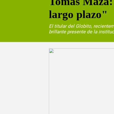
Tomás Maza: 
largo plazo"
El titular del Globito, recien
brillante presente de la instit