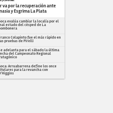
r va por la recuperación ante
nasia y Esgrima La Plata
Boca evalúa cambiar la localía por el
mal estado del césped de La
Bombonera
Franco Colapinto fue el más rápido en
las pruebas de Pirelli
Se adelanta para el sábado la última
fecha del Campeonato Regional
Patagónico
Boca: Arruabarrena define los once
titulares para la revancha con
O'Higgins