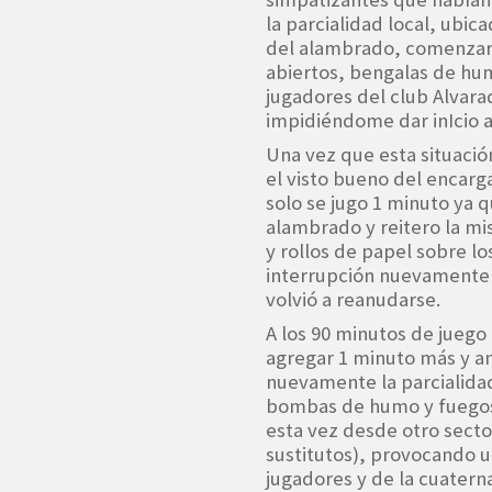
la parcialidad local, ubic
del alambrado, comenzaron
abiertos, bengalas de hum
jugadores del club Alvara
impidiéndome dar inIcio a
Una vez que esta situación
el visto bueno del encargad
solo se jugo 1 minuto ya 
alambrado y reitero la mi
y rollos de papel sobre l
interrupción nuevamente l
volvió a reanudarse.
A los 90 minutos de juego
agregar 1 minuto más y a
nuevamente la parcialida
bombas de humo y fuegos 
esta vez desde otro sector
sustitutos), provocando un
jugadores y de la cuaterna