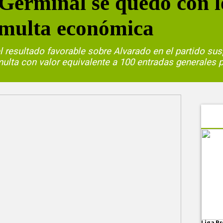
: Germinal se quedó con l
 multa económica
el resultado favorable sobre Alvarado en el partido s
lta con valor equivalente a 100 entradas generales p
Liga Pr