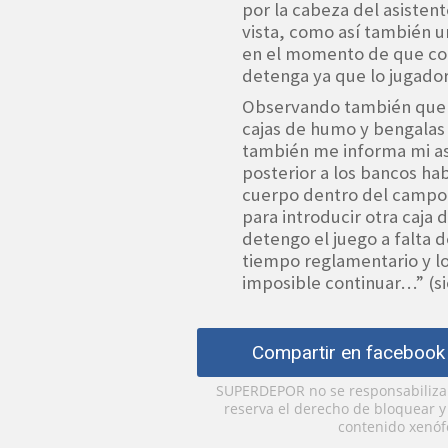
por la cabeza del asisten
vista, como así también 
en el momento de que corr
detenga ya que lo jugador
Observando también que 
cajas de humo y bengalas
también me informa mi as
posterior a los bancos ha
cuerpo dentro del campo, 
para introducir otra caja 
detengo el juego a falta 
tiempo reglamentario y l
imposible continuar…” (si
Compartir en facebook
SUPERDEPOR no se responsabiliza p
reserva el derecho de bloquear 
contenido xenófo