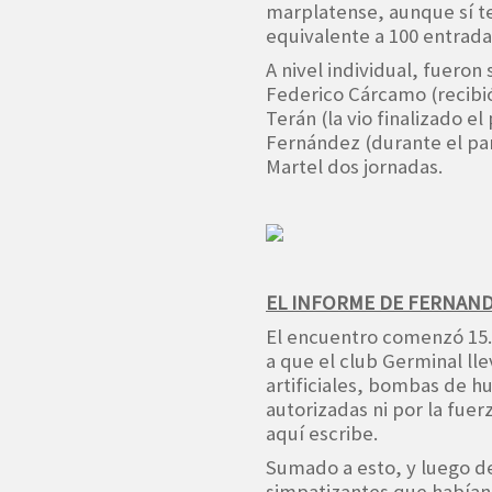
marplatense, aunque sí t
equivalente a 100 entrada
A nivel individual, fueron
Federico Cárcamo (recibió
Terán (la vio finalizado el
Fernández (durante el par
Martel dos jornadas.
EL INFORME DE FERNAN
El encuentro comenzó 15.1
a que el club Germinal ll
artificiales, bombas de h
autorizadas ni por la fuer
aquí escribe.
Sumado a esto, y luego de
simpatizantes que habían 