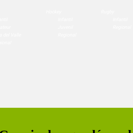
Hockey
Rugby
ntil
Infantil
Infantil
ateur
Juvenil
Regional
a del Valle
Regional
ional