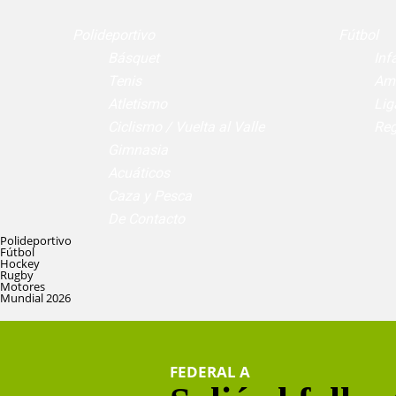
Polideportivo
Fútbol
Básquet
Infa
Tenis
Am
Atletismo
Lig
Ciclismo / Vuelta al Valle
Reg
Gimnasia
Acuáticos
Caza y Pesca
De Contacto
Polideportivo
Fútbol
Hockey
Rugby
Motores
Mundial 2026
FEDERAL A