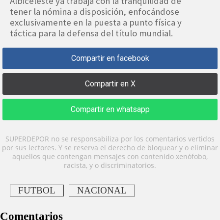
Albiceleste ya trabaja con la tranquilidad de
tener la nómina a disposición, enfocándose
exclusivamente en la puesta a punto física y
táctica para la defensa del título mundial.
Compartir en facebook
Compartir en X
Compartir en whatsapp
SUPERDEPOR no se responsabiliza por los comentarios vertidos
por sus lectores. Y se reserva el derecho de bloquear y o eliminar
aquellos que contengan mensajes con contenido xenófobo,
racista, y o discriminatorios.
FUTBOL
NACIONAL
Comentarios