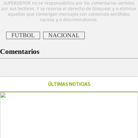
SUPERDEPOR no se responsabiliza por los comentarios vertidos
por sus lectores. Y se reserva el derecho de bloquear y o eliminar
aquellos que contengan mensajes con contenido xenófobo,
racista, y o discriminatorios.
FUTBOL
NACIONAL
Comentarios
ÚLTIMAS NOTICIAS