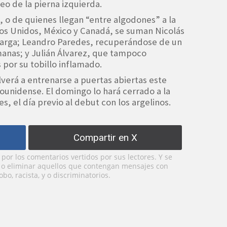
eo de la pierna izquierda.
os, o de quienes llegan “entre algodones” a la
s Unidos, México y Canadá, se suman Nicolás
arga; Leandro Paredes, recuperándose de un
anas; y Julián Álvarez, que tampoco
 por su tobillo inflamado.
lverá a entrenarse a puertas abiertas este
ounidense. El domingo lo hará cerrado a la
es, el día previo al debut con los argelinos.
Compartir en X
or los comentarios vertidos por sus lectores. Y se
y o eliminar aquellos que contengan mensajes con
bo, racista, y o discriminatorios.