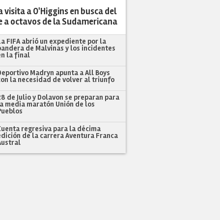
 visita a O'Higgins en busca del
e a octavos de la Sudamericana
La FIFA abrió un expediente por la
bandera de Malvinas y los incidentes
en la final
Deportivo Madryn apunta a All Boys
con la necesidad de volver al triunfo
28 de Julio y Dolavon se preparan para
la media maratón Unión de los
Pueblos
Cuenta regresiva para la décima
edición de la carrera Aventura Franca
Austral