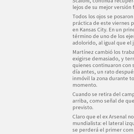
Scaloni, continúa recupe
lejos de su mejor versión f
Todos los ojos se posaro
práctica de este viernes p
en Kansas City. En un prin
término de uno de los ejer
adolorido, al igual que el
Martínez cambió los traba
exigirse demasiado, y ter
quienes continuaron con s
día antes, un rato despu
inmóvil la zona durante t
momento.
Cuando se retira del camp
arriba, como señal de qu
previsto.
Claro que el ex Arsenal no
mundialista: el lateral iz
se perderá el primer com