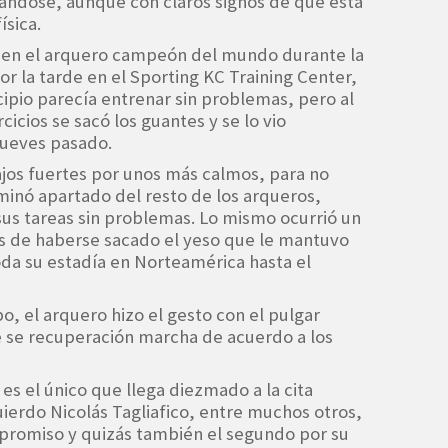
rándose, aunque con claros signos de que está
ísica.
n en el arquero campeón del mundo durante la
or la tarde en el Sporting KC Training Center,
cipio parecía entrenar sin problemas, pero al
cicios se sacó los guantes y se lo vio
 jueves pasado.
jos fuertes por unos más calmos, para no
minó apartado del resto de los arqueros,
us tareas sin problemas. Lo mismo ocurrió un
és de haberse sacado el yeso que le mantuvo
oda su estadía en Norteamérica hasta el
o, el arquero hizo el gesto con el pulgar
e se recuperación marcha de acuerdo a los
 es el único que llega diezmado a la cita
quierdo Nicolás Tagliafico, entre muchos otros,
promiso y quizás también el segundo por su