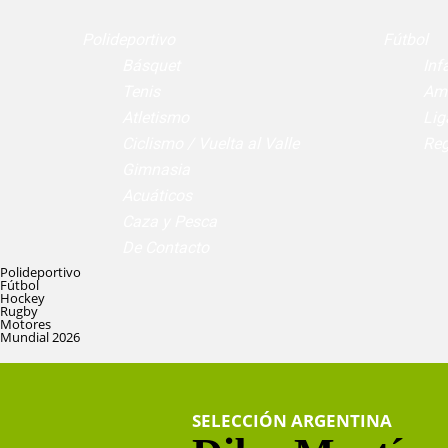
Polideportivo
Fútbol
Básquet
Infa
Tenis
Am
Atletismo
Lig
Ciclismo / Vuelta al Valle
Reg
Gimnasia
Acuáticos
Caza y Pesca
De Contacto
Polideportivo
Fútbol
Hockey
Rugby
Motores
Mundial 2026
SELECCIÓN ARGENTINA