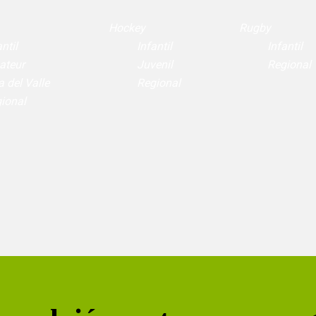
Hockey
Rugby
ntil
Infantil
Infantil
ateur
Juvenil
Regional
a del Valle
Regional
ional