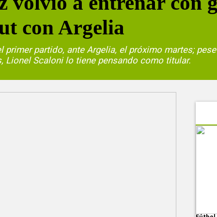
 volvió a entrenar con 
ut con Argelia
 el primer partido, ante Argelia, el próximo martes; pes
 Lionel Scaloni lo tiene pensando como titular.
Fútbol