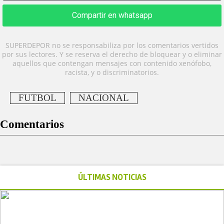
Compartir en whatsapp
SUPERDEPOR no se responsabiliza por los comentarios vertidos
por sus lectores. Y se reserva el derecho de bloquear y o eliminar
aquellos que contengan mensajes con contenido xenófobo,
racista, y o discriminatorios.
FUTBOL
NACIONAL
Comentarios
ÚLTIMAS NOTICIAS