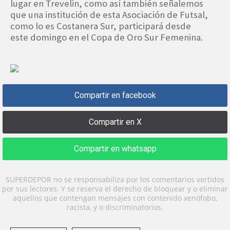
lugar en Trevelin, como así también señalemos
que una institución de esta Asociación de Futsal,
como lo es Costanera Sur, participará desde
este domingo en el Copa de Oro Sur Femenina.
Compartir en facebook
Compartir en X
Compartir en whatsapp
SUPERDEPOR no se responsabiliza por los comentarios vertidos
por sus lectores. Y se reserva el derecho de bloquear y o eliminar
aquellos que contengan mensajes con contenido xenófobo,
racista, y o discriminatorios.