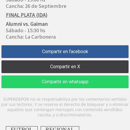
Cancha: 26 de Septiembre
FINAL PLATA (IDA)
Alumni vs. Gaiman
Sábado - 15:30 hs
Cancha: La Carbonera
Compartir en facebook
Compartir en X
Compartir en whatsapp
SUPERDEPOR no se responsabiliza por los comentarios vertidos
por sus lectores. Y se reserva el derecho de bloquear y o eliminar
aquellos que contengan mensajes con contenido xenófobo,
racista, y o discriminatorios.
FUTBOL
REGIONAL