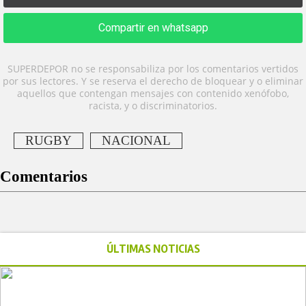
Compartir en whatsapp
SUPERDEPOR no se responsabiliza por los comentarios vertidos
por sus lectores. Y se reserva el derecho de bloquear y o eliminar
aquellos que contengan mensajes con contenido xenófobo,
racista, y o discriminatorios.
RUGBY
NACIONAL
Comentarios
ÚLTIMAS NOTICIAS