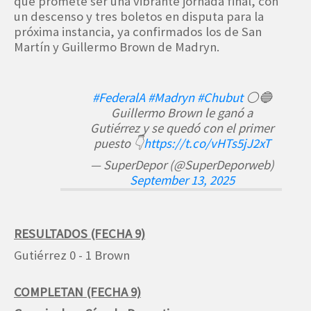
que promete ser una vibrante jornada final, con
un descenso y tres boletos en disputa para la
próxima instancia, ya confirmados los de San
Martín y Guillermo Brown de Madryn.
#FederalA
#Madryn
#Chubut
⚪️🔵
Guillermo Brown le ganó a
Gutiérrez y se quedó con el primer
puesto 👇
https://t.co/vHTs5jJ2xT
— SuperDepor (@SuperDeporweb)
September 13, 2025
RESULTADOS (FECHA 9)
Gutiérrez 0 - 1 Brown
COMPLETAN (FECHA 9)