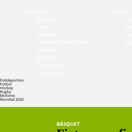
Polideportivo
Fútbol
Básquet
Infa
Tenis
Am
Atletismo
Lig
Ciclismo / Vuelta al Valle
Reg
Gimnasia
Acuáticos
Caza y Pesca
De Contacto
Polideportivo
Fútbol
Hockey
Rugby
Motores
Mundial 2026
BÁSQUET