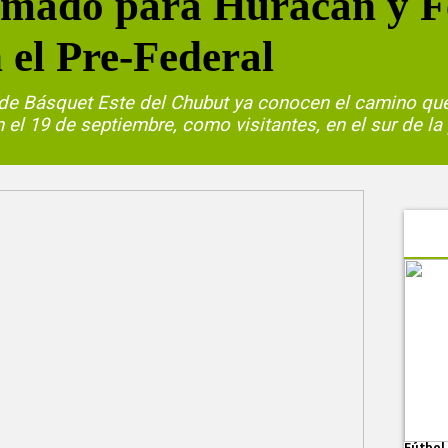
rmado para Huracán y F
 el Pre-Federal
de Básquet Este del Chubut ya conocen el camino que 
el 19 de septiembre, como visitantes, en el sur de la 