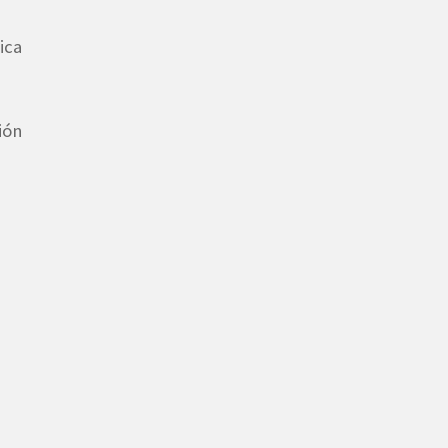
ica
ión