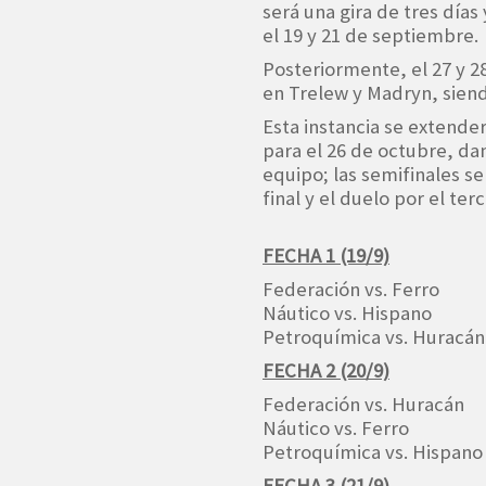
será una gira de tres día
el 19 y 21 de septiembre.
Posteriormente, el 27 y 2
en Trelew y Madryn, siend
Esta instancia se extender
para el 26 de octubre, da
equipo; las semifinales s
final y el duelo por el te
FECHA 1 (19/9)
Federación vs. Ferro
Náutico vs. Hispano
Petroquímica vs. Huracán
FECHA 2 (20/9)
Federación vs. Huracán
Náutico vs. Ferro
Petroquímica vs. Hispano
FECHA 3 (21/9)