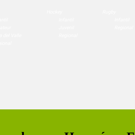
Hockey
Rugby
ntil
Infantil
Infantil
ateur
Juvenil
Regional
a del Valle
Regional
ional