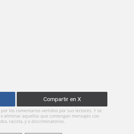
Compartir en X
or los comentarios vertidos por sus lectores. Y se
y o eliminar aquellos que contengan mensajes con
bo, racista, y o discriminatorios.