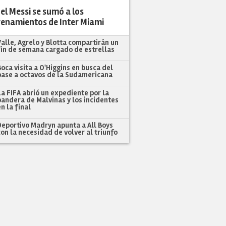
el Messi se sumó a los
renamientos de Inter Miami
Valle, Agrelo y Blotta compartirán un
fin de semana cargado de estrellas
Boca visita a O'Higgins en busca del
pase a octavos de la Sudamericana
La FIFA abrió un expediente por la
bandera de Malvinas y los incidentes
en la final
Deportivo Madryn apunta a All Boys
con la necesidad de volver al triunfo