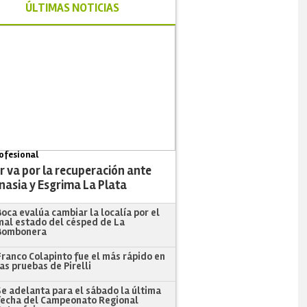
ÚLTIMAS NOTICIAS
ofesional
r va por la recuperación ante
nasia y Esgrima La Plata
Boca evalúa cambiar la localía por el
mal estado del césped de La
Bombonera
Franco Colapinto fue el más rápido en
las pruebas de Pirelli
Se adelanta para el sábado la última
fecha del Campeonato Regional