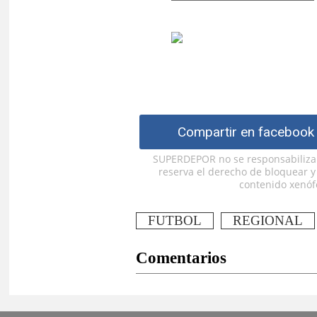
Compartir en facebook
SUPERDEPOR no se responsabiliza p
reserva el derecho de bloquear 
contenido xenófo
FUTBOL
REGIONAL
Comentarios