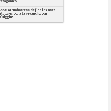
Patagónico
Boca: Arruabarrena define los once
titulares para la revancha con
O'Higgins