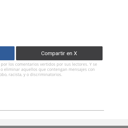
Compartir en X
or los comentarios vertidos por sus lectores. Y se
y o eliminar aquellos que contengan mensajes con
bo, racista, y o discriminatorios.