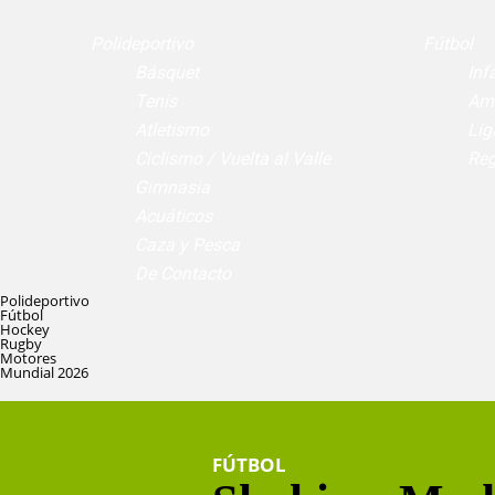
Polideportivo
Fútbol
Básquet
Infa
Tenis
Am
Atletismo
Lig
Ciclismo / Vuelta al Valle
Reg
Gimnasia
Acuáticos
Caza y Pesca
De Contacto
Polideportivo
Fútbol
Hockey
Rugby
Motores
Mundial 2026
FÚTBOL