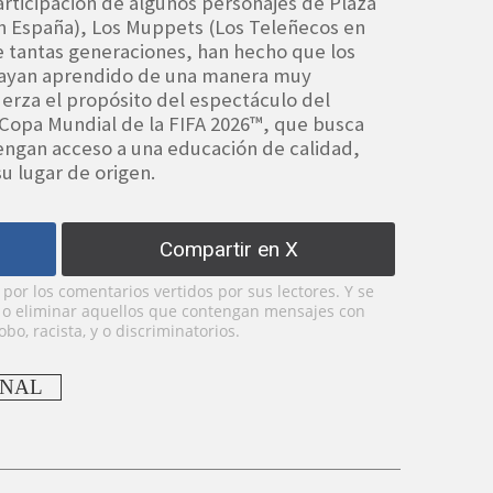
rticipación de algunos personajes de Plaza
 España), Los Muppets (Los Teleñecos en
e tantas generaciones, han hecho que los
hayan aprendido de una manera muy
uerza el propósito del espectáculo del
a Copa Mundial de la FIFA 2026™, que busca
tengan acceso a una educación de calidad,
 lugar de origen.
Compartir en X
or los comentarios vertidos por sus lectores. Y se
y o eliminar aquellos que contengan mensajes con
bo, racista, y o discriminatorios.
ONAL