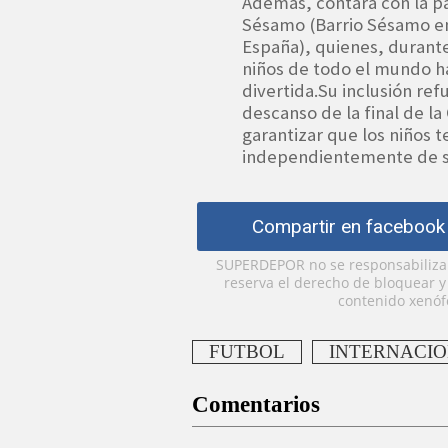
Además, contará con la pa
Sésamo (Barrio Sésamo en
España), quienes, durant
niños de todo el mundo 
divertida.Su inclusión ref
descanso de la final de l
garantizar que los niños 
independientemente de su
Compartir en facebook
SUPERDEPOR no se responsabiliza p
reserva el derecho de bloquear 
contenido xenófo
FUTBOL
INTERNACI
Comentarios