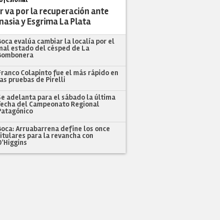
r va por la recuperación ante
nasia y Esgrima La Plata
Boca evalúa cambiar la localía por el
mal estado del césped de La
Bombonera
Franco Colapinto fue el más rápido en
las pruebas de Pirelli
Se adelanta para el sábado la última
fecha del Campeonato Regional
Patagónico
Boca: Arruabarrena define los once
titulares para la revancha con
O'Higgins