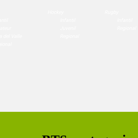
Hockey
Rugby
ntil
Infantil
Infantil
ateur
Juvenil
Regional
a del Valle
Regional
ional