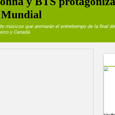
onna y BTS protagoniza
l Mundial
 de músicos que animarán el entretiempo de la final de
xico y Canadá.
Liga Pr