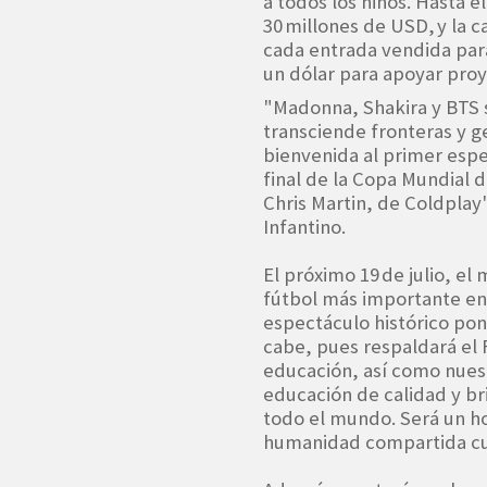
a todos los niños. Hasta
30 millones de USD, y la 
cada entrada vendida para
un dólar para apoyar proy
"Madonna, Shakira y BTS s
transciende fronteras y g
bienvenida al primer espe
final de la Copa Mundial d
Chris Martin, de Coldplay"
Infantino.
El próximo 19 de julio, el
fútbol más importante en
espectáculo histórico pon
cabe, pues respaldará el F
educación, así como nuest
educación de calidad y br
todo el mundo. Será un ho
humanidad compartida cuy