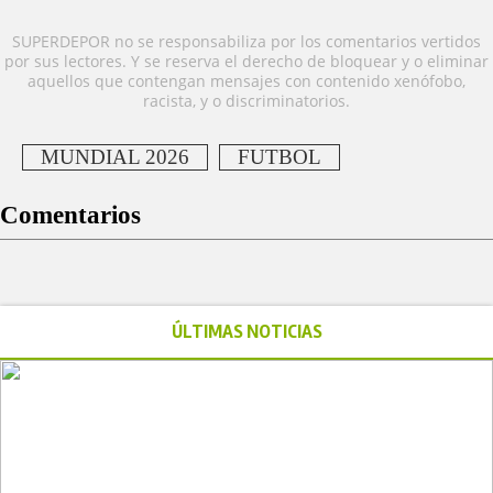
SUPERDEPOR no se responsabiliza por los comentarios vertidos
por sus lectores. Y se reserva el derecho de bloquear y o eliminar
aquellos que contengan mensajes con contenido xenófobo,
racista, y o discriminatorios.
MUNDIAL 2026
FUTBOL
Comentarios
ÚLTIMAS NOTICIAS