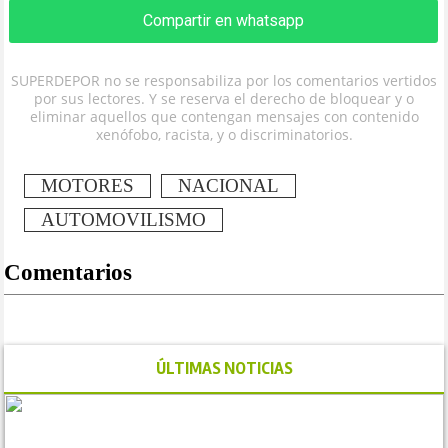
Compartir en whatsapp
SUPERDEPOR no se responsabiliza por los comentarios vertidos
por sus lectores. Y se reserva el derecho de bloquear y o
eliminar aquellos que contengan mensajes con contenido
xenófobo, racista, y o discriminatorios.
MOTORES
NACIONAL
AUTOMOVILISMO
Comentarios
ÚLTIMAS NOTICIAS