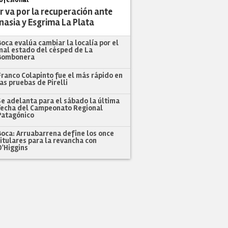
r va por la recuperación ante
nasia y Esgrima La Plata
Boca evalúa cambiar la localía por el
mal estado del césped de La
Bombonera
Franco Colapinto fue el más rápido en
las pruebas de Pirelli
Se adelanta para el sábado la última
fecha del Campeonato Regional
Patagónico
Boca: Arruabarrena define los once
titulares para la revancha con
O'Higgins