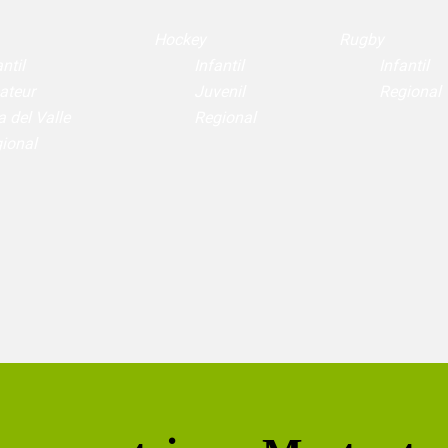
Hockey
Rugby
ntil
Infantil
Infantil
ateur
Juvenil
Regional
a del Valle
Regional
ional