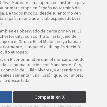
al Real Madrid en una operación histórica para
 su primera etapa en España no terminó de
fija. De todos modos, desde su entorno ven
ta al país, mientras el club español deberá
o.
también es observado de cerca por River. El
chester City, con contrato hasta junio de
aje en el Girona. En el Millonario ya habían
eriormente, aunque el club inglés decidió
rcuito europeo.
des, en River entienden que el mercado puede
ada. La buena relación con Manchester City,
s como la de Julián Álvarez, y el sentido de
niles alimentan una ilusión que, por ahora,
o no descartada.
Compartir en X
or los comentarios vertidos por sus lectores. Y se