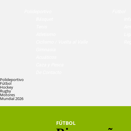
Polideportivo
Fútbol
Básquet
Infa
Tenis
Am
Atletismo
Lig
Ciclismo / Vuelta al Valle
Reg
Gimnasia
Acuáticos
Caza y Pesca
De Contacto
Polideportivo
Fútbol
Hockey
Rugby
Motores
Mundial 2026
FÚTBOL