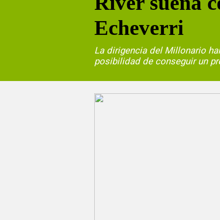
River sueña c
Echeverri
La dirigencia del Millonario h
posibilidad de conseguir un p