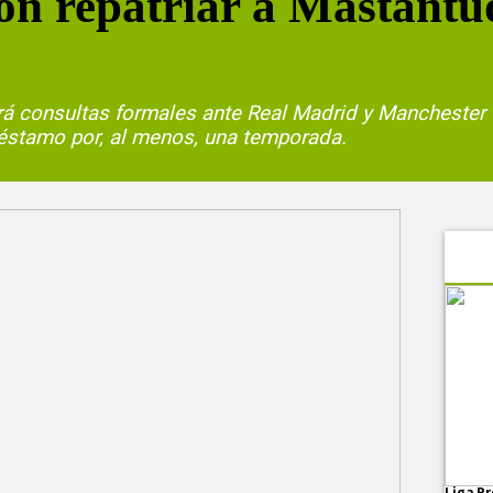
on repatriar a Mastantu
ará consultas formales ante Real Madrid y Manchester C
réstamo por, al menos, una temporada.
Liga Pr