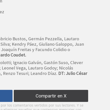
án
rez
Fabricio Bustos, Germán Pezzella, Lautaro
s Silva; Kendry Páez, Giuliano Galoppo, Juan
 Joaquín Freitas y Facundo Colidio o
uardo Coudet.
ngolotti; Ignacio Galván, Gastón Suso, Clever
a; Leonel Vega, Lautaro Godoy; Nicolás
, Renzo Tesuri; Leandro Díaz.
DT: Julio César
Compartir en X
or los comentarios vertidos por sus lectores. Y se
y o eliminar aquellos que contengan mensajes con