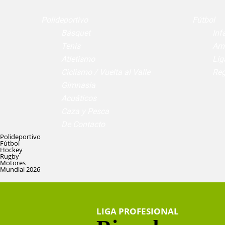
Polideportivo
Fútbol
Básquet
Infa
Tenis
Am
Atletismo
Lig
Ciclismo / Vuelta al Valle
Reg
Gimnasia
Acuáticos
Caza y Pesca
De Contacto
Polideportivo
Fútbol
Hockey
Rugby
Motores
Mundial 2026
LIGA PROFESIONAL