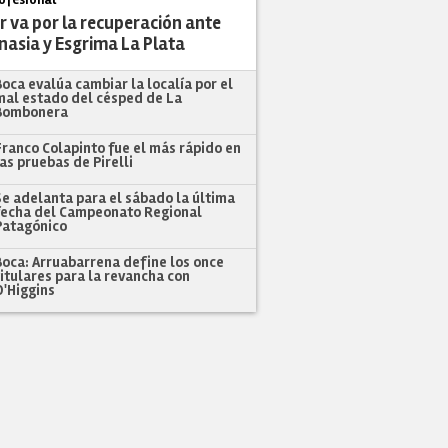
r va por la recuperación ante
nasia y Esgrima La Plata
Boca evalúa cambiar la localía por el
mal estado del césped de La
Bombonera
Franco Colapinto fue el más rápido en
las pruebas de Pirelli
Se adelanta para el sábado la última
fecha del Campeonato Regional
Patagónico
Boca: Arruabarrena define los once
titulares para la revancha con
O'Higgins