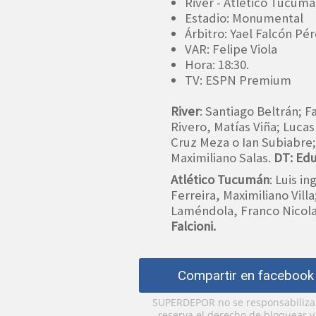
River - Atlético Tucum
Estadio: Monumental
Árbitro: Yael Falcón Pé
VAR: Felipe Viola
Hora: 18:30.
TV: ESPN Premium
River
: Santiago Beltrán; 
Rivero, Matías Viña; Luca
Cruz Meza o Ian Subiabre;
Maximiliano Salas.
DT: Ed
Atlético Tucumán
: Luis i
Ferreira, Maximiliano Vill
Laméndola, Franco Nicola
Falcioni.
Compartir en facebook
SUPERDEPOR no se responsabiliza p
reserva el derecho de bloquear 