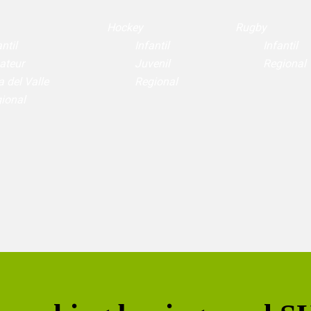
Hockey
Rugby
ntil
Infantil
Infantil
ateur
Juvenil
Regional
a del Valle
Regional
ional