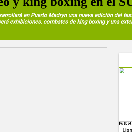
o y king boxing en el S
arrollará en Puerto Madryn una nueva edición del fes
cerá exhibiciones, combates de king boxing y una exte
Fútbol
Lion