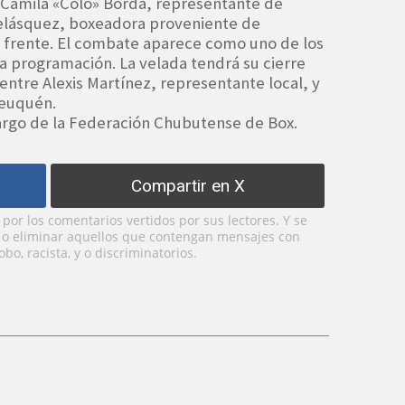
 Camila «Colo» Borda, representante de
Velásquez, boxeadora proveniente de
 frente. El combate aparece como uno de los
la programación. La velada tendrá su cierre
ntre Alexis Martínez, representante local, y
Neuquén.
 cargo de la Federación Chubutense de Box.
Compartir en X
or los comentarios vertidos por sus lectores. Y se
y o eliminar aquellos que contengan mensajes con
bo, racista, y o discriminatorios.