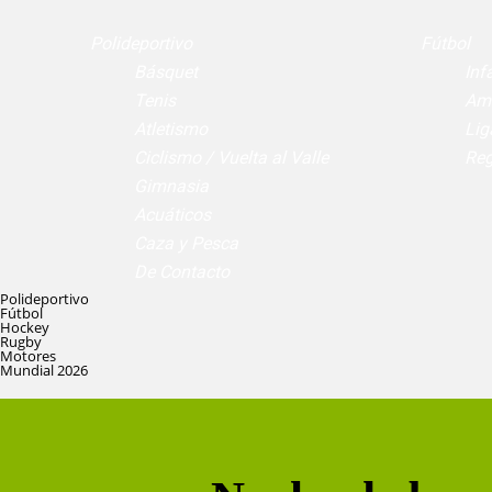
Polideportivo
Fútbol
Básquet
Infa
Tenis
Am
Atletismo
Lig
Ciclismo / Vuelta al Valle
Reg
Gimnasia
Acuáticos
Caza y Pesca
De Contacto
Polideportivo
Fútbol
Hockey
Rugby
Motores
Mundial 2026