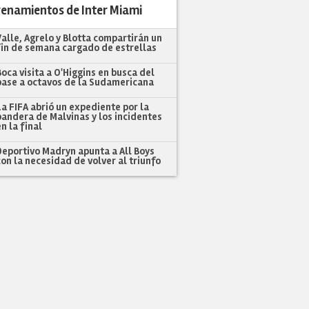
renamientos de Inter Miami
Valle, Agrelo y Blotta compartirán un
fin de semana cargado de estrellas
Boca visita a O'Higgins en busca del
pase a octavos de la Sudamericana
La FIFA abrió un expediente por la
bandera de Malvinas y los incidentes
en la final
Deportivo Madryn apunta a All Boys
con la necesidad de volver al triunfo