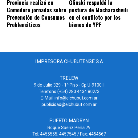
Provincia realizó en
Glinski respaldó la
Comodoro jornadas sobre
postura de Macharashvili
Prevención de Consumos
en el conflicto por los
Problemáticos
bienes de YPF
IMPRESORA CHUBUTENSE S.A
TRELEW
9 de Julio 329 - 1º Piso - Cp U-9100H
Teléfono (+54) 280 4434 802/3
E-Mail: info@elchubut.com.ar
publicidad@elchubut.com.ar
PUERTO MADRYN
Roque Sáenz Peña 79
Tel: 4455555. 4457545 / Fax: 4454567