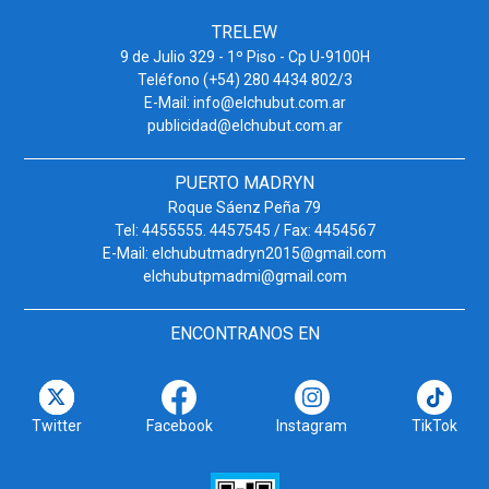
TRELEW
9 de Julio 329 - 1º Piso - Cp U-9100H
Teléfono (+54) 280 4434 802/3
E-Mail: info@elchubut.com.ar
publicidad@elchubut.com.ar
PUERTO MADRYN
Roque Sáenz Peña 79
Tel: 4455555. 4457545 / Fax: 4454567
E-Mail: elchubutmadryn2015@gmail.com
elchubutpmadmi@gmail.com
ENCONTRANOS EN
Twitter
Facebook
Instagram
TikTok