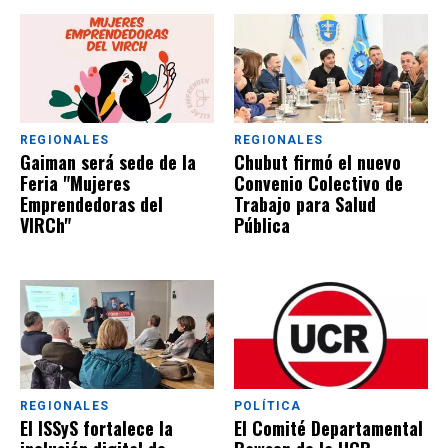
extranjerización de
tierras”
REGIONALES
REGIONALES
Gaiman será sede de la
Chubut firmó el nuevo
Feria "Mujeres
Convenio Colectivo de
Emprendedoras del
Trabajo para Salud
VIRCh"
Pública
REGIONALES
POLÍTICA
El ISSyS fortalece la
El Comité Departamental