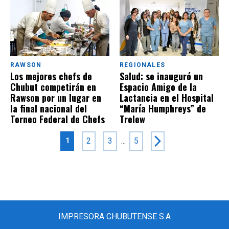
RAWSON
REGIONALES
Los mejores chefs de
Salud: se inauguró un
Chubut competirán en
Espacio Amigo de la
Rawson por un lugar en
Lactancia en el Hospital
la final nacional del
“María Humphreys” de
Torneo Federal de Chefs
Trelew
2
3
...
5
1
IMPRESORA CHUBUTENSE S.A