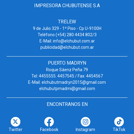
IMPRESORA CHUBUTENSE S.A
TRELEW
9 de Julio 329 - 1º Piso - Cp U-9100H
Teléfono (+54) 280 4434 802/3
E-Mail: info@elchubut.com.ar
publicidad@elchubut.com.ar
PUERTO MADRYN
Roque Sáenz Peña 79
Tel: 4455555. 4457545 / Fax: 4454567
E-Mail: elchubutmadryn2015@gmail.com
elchubutpmadmi@gmail.com
ENCONTRANOS EN
Twitter
Facebook
Instagram
TikTok