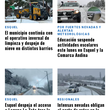
ESQUEL
POR FUERTES NEVADAS Y
ALERTAS
El municipio continúa con
METEOROLÓGICAS
el operativo invernal de
Educación suspende
limpieza y despeje de
actividades escolares
nieve en distintos barrios
este lunes en Esquel y la
Comarca Andina
ESQUEL
REGIONALES
Esquel despeja el acceso
Intensas nevadas obligan