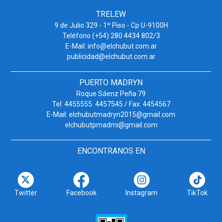
TRELEW
9 de Julio 329 - 1º Piso - Cp U-9100H
Teléfono (+54) 280 4434 802/3
E-Mail: info@elchubut.com.ar
publicidad@elchubut.com.ar
PUERTO MADRYN
Roque Sáenz Peña 79
Tel: 4455555. 4457545 / Fax: 4454567
E-Mail: elchubutmadryn2015@gmail.com
elchubutpmadmi@gmail.com
ENCONTRANOS EN
Twitter
Facebook
Instagram
TikTok