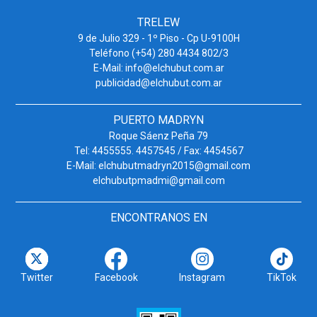
TRELEW
9 de Julio 329 - 1º Piso - Cp U-9100H
Teléfono (+54) 280 4434 802/3
E-Mail: info@elchubut.com.ar
publicidad@elchubut.com.ar
PUERTO MADRYN
Roque Sáenz Peña 79
Tel: 4455555. 4457545 / Fax: 4454567
E-Mail: elchubutmadryn2015@gmail.com
elchubutpmadmi@gmail.com
ENCONTRANOS EN
Twitter
Facebook
Instagram
TikTok