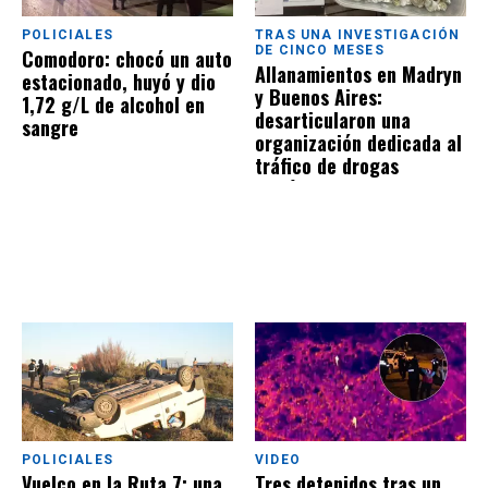
POLICIALES
TRAS UNA INVESTIGACIÓN
DE CINCO MESES
Comodoro: chocó un auto
Allanamientos en Madryn
estacionado, huyó y dio
y Buenos Aires:
1,72 g/L de alcohol en
desarticularon una
sangre
organización dedicada al
tráfico de drogas
sintéticas
POLICIALES
VIDEO
Vuelco en la Ruta 7: una
Tres detenidos tras un