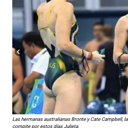
Las hermanas australianas Bronte y Cate Campbell, las
compite por estos días Julieta.