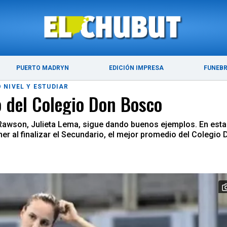
ÚLTIMAS NOTICIAS
PUERTO MADRYN
PUERTO MADRYN
EDICIÓN IMPRESA
FUNEB
 NIVEL Y ESTUDIAR
o del Colegio Don Bosco
son, Julieta Lema, sigue dando buenos ejemplos. En esta op
er al finalizar el Secundario, el mejor promedio del Colegio 