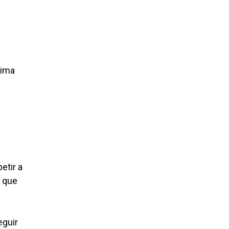
tima
etir a
s que
eguir