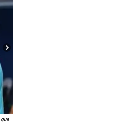
s que
Una verdadera postal. Julieta junto a su mamá Betina