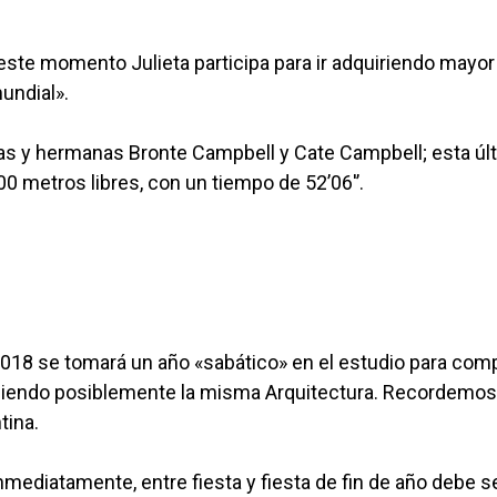
este momento Julieta participa para ir adquiriendo mayor
undial».
as y hermanas Bronte Campbell y Cate Campbell; esta úl
00 metros libres, con un tiempo de 52’06'’.
l 2018 se tomará un año «sabático» en el estudio para comp
19, siendo posiblemente la misma Arquitectura. Recordemo
tina.
inmediatamente, entre fiesta y fiesta de fin de año debe s