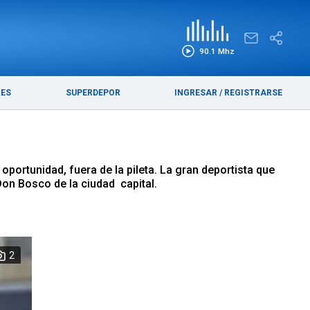
EDICIÓN IMPRESA
FUNEBRES
90.1 Mhz
RES
SUPERDEPOR
INGRESAR
/
REGISTRARSE
ortunidad, fuera de la pileta. La gran deportista que
Don Bosco de la ciudad capital.
2