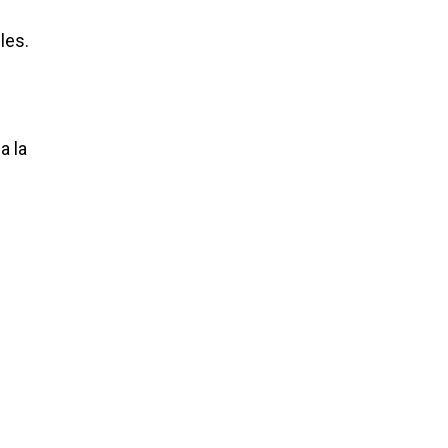
les.
a la