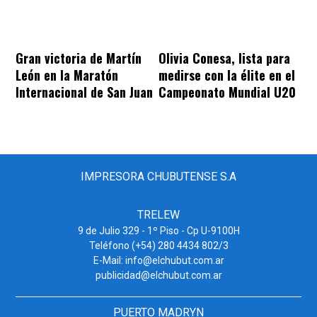
Gran victoria de Martín
Olivia Conesa, lista para
León en la Maratón
medirse con la élite en el
Internacional de San Juan
Campeonato Mundial U20
IMPRESORA CHUBUTENSE S.A
TRELEW
9 de Julio 329 - 1º Piso - Cp U-9100H
Teléfono (+54) 280 4434 802/3
E-Mail: info@elchubut.com.ar
publicidad@elchubut.com.ar
PUERTO MADRYN