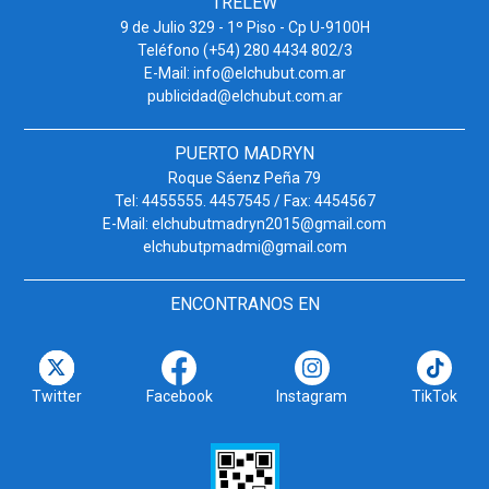
TRELEW
9 de Julio 329 - 1º Piso - Cp U-9100H
Teléfono (+54) 280 4434 802/3
E-Mail: info@elchubut.com.ar
publicidad@elchubut.com.ar
PUERTO MADRYN
Roque Sáenz Peña 79
Tel: 4455555. 4457545 / Fax: 4454567
E-Mail: elchubutmadryn2015@gmail.com
elchubutpmadmi@gmail.com
ENCONTRANOS EN
Twitter
Facebook
Instagram
TikTok