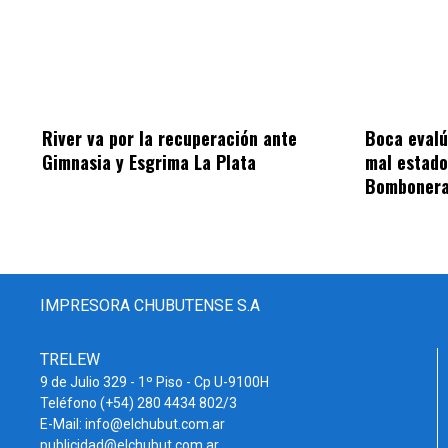
River va por la recuperación ante
Boca evalú
Gimnasia y Esgrima La Plata
mal estado
Bomboner
IMPRESORA CHUBUTENSE S.A
TRELEW
9 de Julio 329 - 1º Piso - Cp U-9100H
Teléfono (+54) 280 4434 802/3
E-Mail: info@elchubut.com.ar
publicidad@elchubut.com.ar