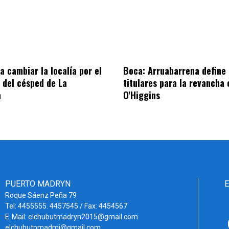
a cambiar la localía por el
Boca: Arruabarrena define 
 del césped de La
titulares para la revancha 
a
O'Higgins
PUERTO MADRYN
Roque Sáenz Peña 79
Tel: 4455555. 4457545 / Fax: 4454567
E-Mail: elchubutmadryn2015@gmail.com
elchubutpmadmi@gmail.com