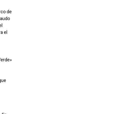
rco de
ecaudo
el
a el
Verde»
 que