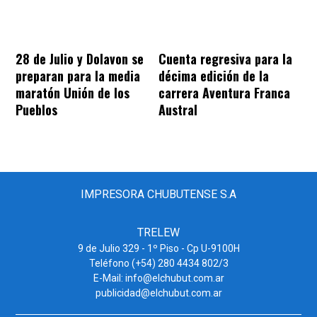
28 de Julio y Dolavon se
Cuenta regresiva para la
preparan para la media
décima edición de la
maratón Unión de los
carrera Aventura Franca
Pueblos
Austral
IMPRESORA CHUBUTENSE S.A
TRELEW
9 de Julio 329 - 1º Piso - Cp U-9100H
Teléfono (+54) 280 4434 802/3
E-Mail: info@elchubut.com.ar
publicidad@elchubut.com.ar