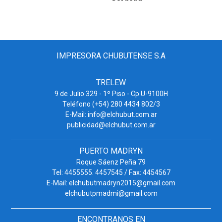
IMPRESORA CHUBUTENSE S.A
TRELEW
9 de Julio 329 - 1º Piso - Cp U-9100H
Teléfono (+54) 280 4434 802/3
E-Mail: info@elchubut.com.ar
publicidad@elchubut.com.ar
PUERTO MADRYN
Roque Sáenz Peña 79
Tel: 4455555. 4457545 / Fax: 4454567
E-Mail: elchubutmadryn2015@gmail.com
elchubutpmadmi@gmail.com
ENCONTRANOS EN