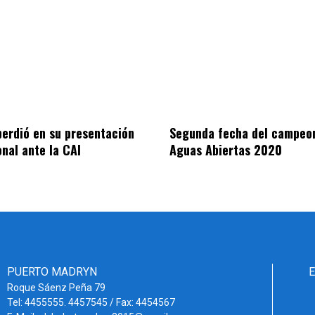
perdió en su presentación
Segunda fecha del campeo
onal ante la CAI
Aguas Abiertas 2020
PUERTO MADRYN
Roque Sáenz Peña 79
Tel: 4455555. 4457545 / Fax: 4454567