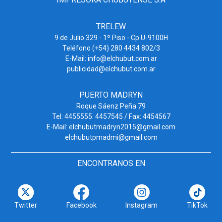
TRELEW
9 de Julio 329 - 1º Piso - Cp U-9100H
Teléfono (+54) 280 4434 802/3
E-Mail: info@elchubut.com.ar
publicidad@elchubut.com.ar
PUERTO MADRYN
Roque Sáenz Peña 79
Tel: 4455555. 4457545 / Fax: 4454567
E-Mail: elchubutmadryn2015@gmail.com
elchubutpmadmi@gmail.com
ENCONTRANOS EN
Twitter
Facebook
Instagram
TikTok