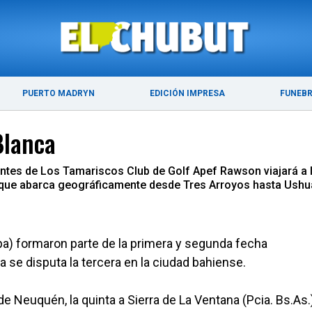
ÚLTIMAS NOTICIAS
PUERTO MADRYN
PUERTO MADRYN
EDICIÓN IMPRESA
FUNEB
Blanca
ntes de Los Tamariscos Club de Golf Apef Rawson viajará a la
el que abarca geográficamente desde Tres Arroyos hasta Ushu
a) formaron parte de la primera y segunda fecha
se disputa la tercera en la ciudad bahiense.
 Neuquén, la quinta a Sierra de La Ventana (Pcia. Bs.As.)