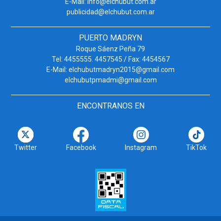
E-Mail: info@elchubut.com.ar
publicidad@elchubut.com.ar
PUERTO MADRYN
Roque Sáenz Peña 79
Tel: 4455555. 4457545 / Fax: 4454567
E-Mail: elchubutmadryn2015@gmail.com
elchubutpmadmi@gmail.com
ENCONTRANOS EN
Twitter
Facebook
Instagram
TikTok