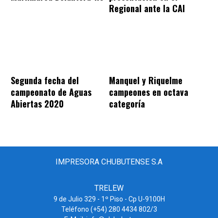
Regional ante la CAI
Segunda fecha del
Manquel y Riquelme
campeonato de Aguas
campeones en octava
Abiertas 2020
categoría
IMPRESORA CHUBUTENSE S.A
TRELEW
9 de Julio 329 - 1º Piso - Cp U-9100H
Teléfono (+54) 280 4434 802/3