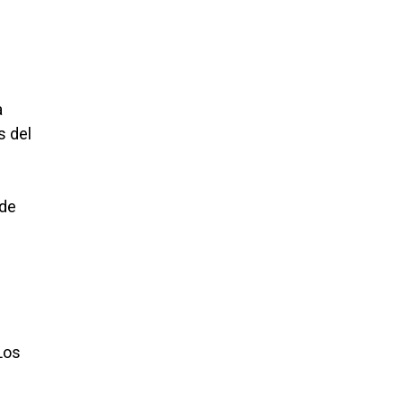
a
s del
 de
Los