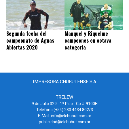
Segunda fecha del
Manquel y Riquelme
campeonato de Aguas
campeones en octava
Abiertas 2020
categoría
IMPRESORA CHUBUTENSE S.A
TRELEW
9 de Julio 329 - 1º Piso - Cp U-9100H
Teléfono (+54) 280 4434 802/3
E-Mail: info@elchubut.com.ar
publicidad@elchubut.com.ar