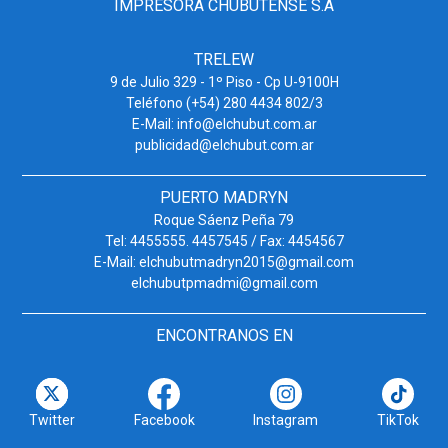
IMPRESORA CHUBUTENSE S.A
TRELEW
9 de Julio 329 - 1º Piso - Cp U-9100H
Teléfono (+54) 280 4434 802/3
E-Mail: info@elchubut.com.ar
publicidad@elchubut.com.ar
PUERTO MADRYN
Roque Sáenz Peña 79
Tel: 4455555. 4457545 / Fax: 4454567
E-Mail: elchubutmadryn2015@gmail.com
elchubutpmadmi@gmail.com
ENCONTRANOS EN
Twitter
Facebook
Instagram
TikTok