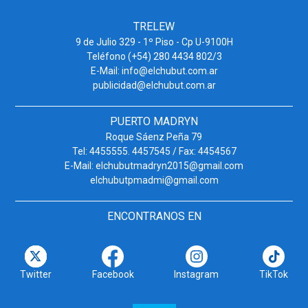
TRELEW
9 de Julio 329 - 1º Piso - Cp U-9100H
Teléfono (+54) 280 4434 802/3
E-Mail: info@elchubut.com.ar
publicidad@elchubut.com.ar
PUERTO MADRYN
Roque Sáenz Peña 79
Tel: 4455555. 4457545 / Fax: 4454567
E-Mail: elchubutmadryn2015@gmail.com
elchubutpmadmi@gmail.com
ENCONTRANOS EN
Twitter
Facebook
Instagram
TikTok