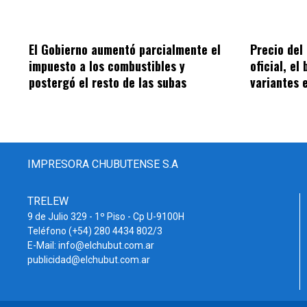
El Gobierno aumentó parcialmente el
Precio del 
impuesto a los combustibles y
oficial, el
postergó el resto de las subas
variantes 
IMPRESORA CHUBUTENSE S.A
TRELEW
9 de Julio 329 - 1º Piso - Cp U-9100H
Teléfono (+54) 280 4434 802/3
E-Mail: info@elchubut.com.ar
publicidad@elchubut.com.ar