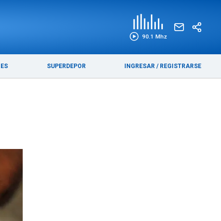
EDICIÓN IMPRESA
FUNEBRES
90.1 Mhz
RES
SUPERDEPOR
INGRESAR
/
REGISTRARSE