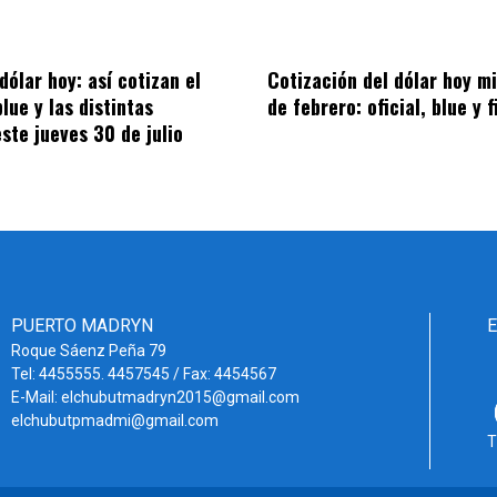
dólar hoy: así cotizan el
Cotización del dólar hoy m
 blue y las distintas
de febrero: oficial, blue y 
este jueves 30 de julio
PUERTO MADRYN
Roque Sáenz Peña 79
Tel: 4455555. 4457545 / Fax: 4454567
E-Mail: elchubutmadryn2015@gmail.com
elchubutpmadmi@gmail.com
T