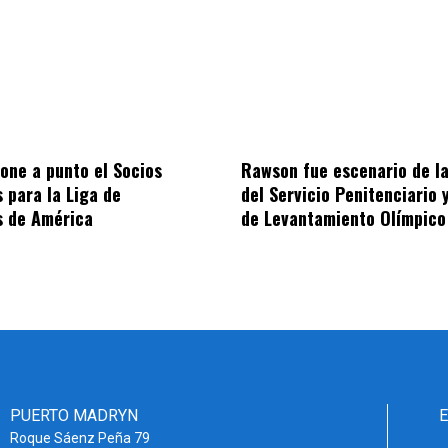
one a punto el Socios
Rawson fue escenario de la
 para la Liga de
del Servicio Penitenciario 
 de América
de Levantamiento Olímpico
PUERTO MADRYN
Roque Sáenz Peña 79