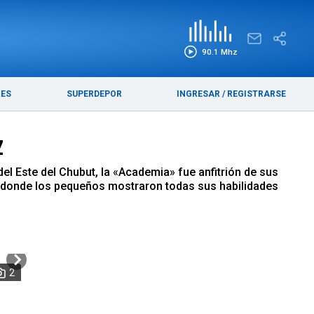
EDICIÓN IMPRESA
FUNEBRES
90.1 Mhz
RES
SUPERDEPOR
INGRESAR
/
REGISTRARSE
z
el Este del Chubut, la «Academia» fue anfitrión de sus
e, donde los pequeños mostraron todas sus habilidades
2