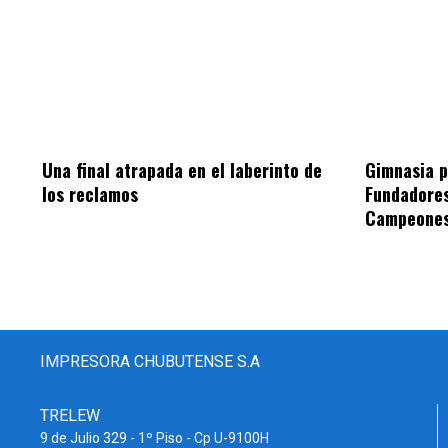
Una final atrapada en el laberinto de
Gimnasia p
los reclamos
Fundadores
Campeones
IMPRESORA CHUBUTENSE S.A
TRELEW
9 de Julio 329 - 1º Piso - Cp U-9100H